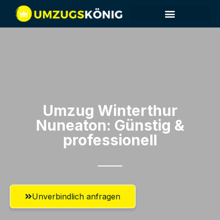
Umzug Winterthur​
Nuneaton: Günstig &
professionell​
Unverbindlich anfragen