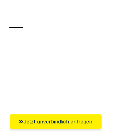
Ihr Umzug oder
Transport
Sparen Sie bis zu 100 CHF bei Anfrage
Abwicklung innerhalb von 24 Stunden
Versichert bis zu 7.500 CHF
Ggf. komplette Zollabwicklung inklusive
Umfassender Kundensupport aus
Winterthur
Jetzt unverbindlich anfragen