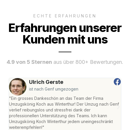
ECHTE ERFAHRUNGEN
Erfahrungen unserer
Kunden mit uns
4.9 von 5 Sternen
aus über 800+ Bewertungen.
Ulrich Gerste
ist nach Genf umgezogen
"Ein grosses Dankeschön an das Team der Firma
"Die
Umzugskönig Koch aus Winterthur! Der Umzug nach Genf
mei
verlief reibungslos und stressfrei dank der
Team
professionellen Unterstützung des Teams. Ich kann
habe
Umzugskönig Koch Winterthur jedem uneingeschränkt
an m
weiterempfehlen!"
gros