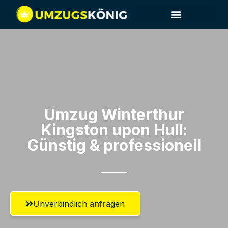
Umzug Winterthur​
Kingston upon Hull:
Günstig & professionell​
Unverbindlich anfragen